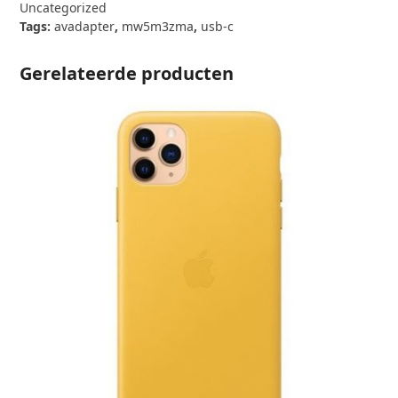
AV
Uncategorized
Adapter
Tags:
avadapter
,
mw5m3zma
,
usb-c
aantal
Gerelateerde producten