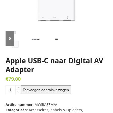
previous
next
slide
slide
Apple USB-C naar Digital AV
Adapter
€
79.00
Apple
Toevoegen aan winkelwagen
USB-
C
naar
Artikelnummer:
MW5M3ZM/A
Digital
Categorieën:
Accessoires
,
Kabels & Opladers
,