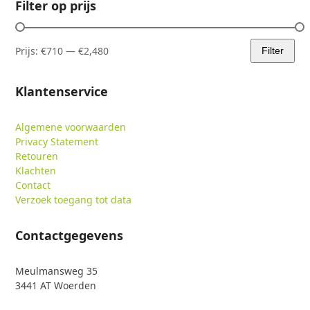
Filter op prijs
Prijs:
€710
—
€2,480
Filter
Min.
Max.
prijs
prijs
Klantenservice
Algemene voorwaarden
Privacy Statement
Retouren
Klachten
Contact
Verzoek toegang tot data
Contactgegevens
Meulmansweg 35
3441 AT Woerden