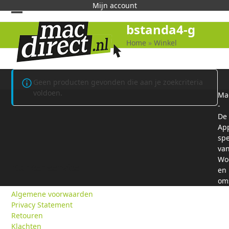
Skip
Mijn account
to
Open
Close
bstanda4-g
content
mobile
mobile
Home
»
Winkel
menu
menu
Geen producten gevonden die aan je zoekcriteria
voldoen.
Mac
-
De
Ap
spe
va
Wo
Klantenservice
en
om
Algemene voorwaarden
Privacy Statement
Retouren
Klachten