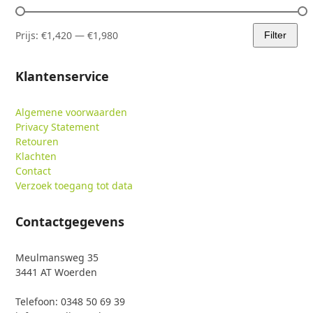
Prijs:
€1,420
—
€1,980
Filter
Min.
Max.
prijs
prijs
Klantenservice
Algemene voorwaarden
Privacy Statement
Retouren
Klachten
Contact
Verzoek toegang tot data
Contactgegevens
Meulmansweg 35
3441 AT Woerden
Telefoon: 0348 50 69 39