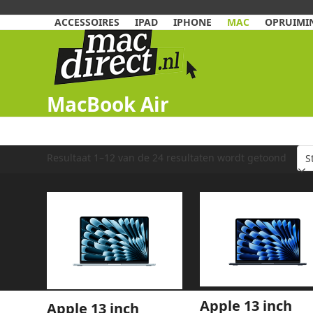
Skip
to
ACCESSOIRES
IPAD
IPHONE
MAC
OPRUIMIN
content
MacBook Air
Resultaat 1–12 van de 24 resultaten wordt getoond
Apple 13 inch
Apple 13 inch