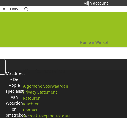
Mijn account
0 ITEMS
Home
»
Winkel
Klantenservice
Macdirect
- De
Apple
Algemene voorwaarden
specialist
Privacy Statement
van
Retouren
Woerden
Klachten
en
Contact
omstreken.
Verzoek toegang tot data