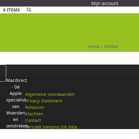
Mijn account
0 ITEMS
Home
»
Winkel
Klantenservice
Macdirect
- De
Apple
Algemene voorwaarden
specialist
Privacy Statement
van
Retouren
Woerden
Klachten
en
Contact
omstreken.
Verzoek toegang tot data