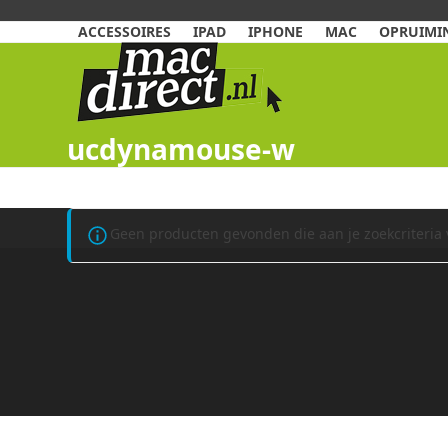
Skip
to
ACCESSOIRES
IPAD
IPHONE
MAC
OPRUIMIN
content
ucdynamouse-w
Geen producten gevonden die aan je zoekcriteria 