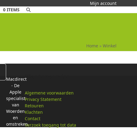
Mijn account
0 ITEMS
Home
»
Winkel
Klantenservice
Macdirect
- De
Apple
Algemene voorwaarden
specialist
Privacy Statement
van
Retouren
Woerden
Klachten
en
Contact
omstreken.
Verzoek toegang tot data