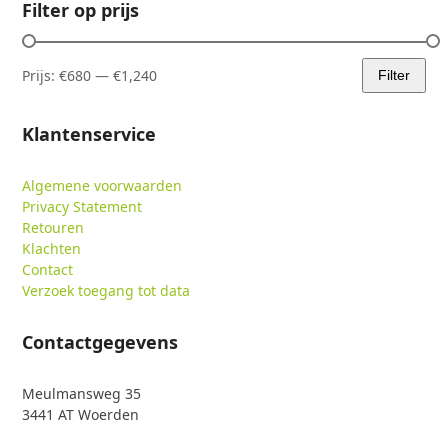
Filter op prijs
Prijs:
€680
—
€1,240
Filter
Min.
Max.
prijs
prijs
Klantenservice
Algemene voorwaarden
Privacy Statement
Retouren
Klachten
Contact
Verzoek toegang tot data
Contactgegevens
Meulmansweg 35
3441 AT Woerden