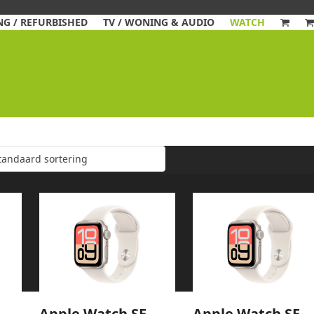
G / REFURBISHED
TV / WONING & AUDIO
WATCH
Apple Watch SE
Apple Watch SE