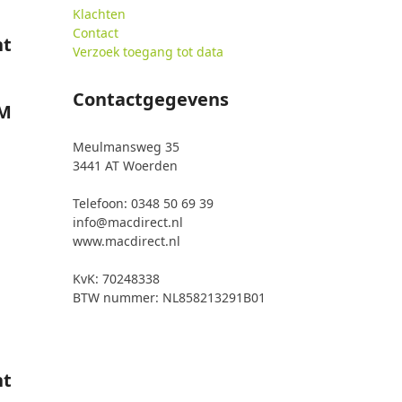
Klachten
Contact
ht
Verzoek toegang tot data
Contactgegevens
/M
Meulmansweg 35
3441 AT Woerden
Telefoon: 0348 50 69 39
info@macdirect.nl
www.macdirect.nl
KvK: 70248338
BTW nummer: NL858213291B01
ht