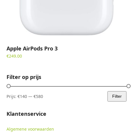
Apple AirPods Pro 3
€
249.00
Filter op prijs
Prijs:
€140
—
€580
Filter
Min.
Max.
prijs
prijs
Klantenservice
Algemene voorwaarden