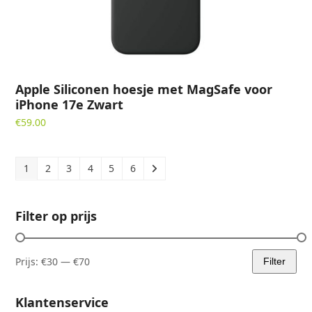
Apple Siliconen hoesje met MagSafe voor
iPhone 17e Zwart
€
59.00
1
2
3
4
5
6
Filter op prijs
Prijs:
€30
—
€70
Filter
Min.
Max.
prijs
prijs
Klantenservice