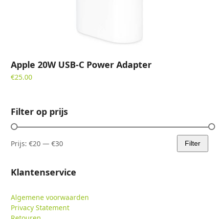
Apple 20W USB-C Power Adapter
€
25.00
Filter op prijs
Prijs:
€20
—
€30
Filter
Min.
Max.
prijs
prijs
Klantenservice
Algemene voorwaarden
Privacy Statement
Retouren