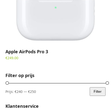
Apple AirPods Pro 3
€
249.00
Filter op prijs
Prijs:
€240
—
€250
Filter
Min.
Max.
prijs
prijs
Klantenservice