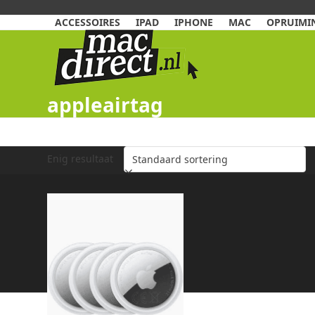
Skip
to
ACCESSOIRES
IPAD
IPHONE
MAC
OPRUIMIN
content
appleairtag
Enig resultaat