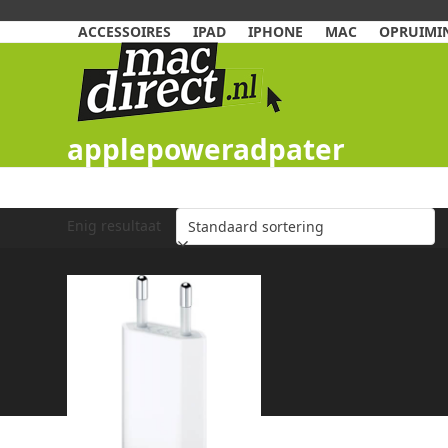
Skip
to
ACCESSOIRES
IPAD
IPHONE
MAC
OPRUIMIN
content
applepoweradpater
Enig resultaat