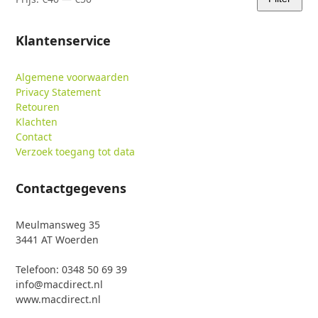
Min.
Max.
prijs
prijs
Klantenservice
Algemene voorwaarden
Privacy Statement
Retouren
Klachten
Contact
Verzoek toegang tot data
Contactgegevens
Meulmansweg 35
3441 AT Woerden
Telefoon: 0348 50 69 39
info@macdirect.nl
www.macdirect.nl