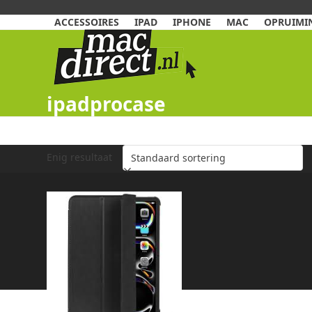
Skip
to
ACCESSOIRES
IPAD
IPHONE
MAC
OPRUIMIN
content
ipadprocase
Enig resultaat