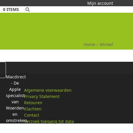
Mijn account
0 ITEMS
Home
»
Winkel
Klantenservice
Macdirect
- De
Apple
Algemene voorwaarden
specialist
Privacy Statement
van
Retouren
Woerden
Klachten
en
Contact
omstreken.
Verzoek toegang tot data