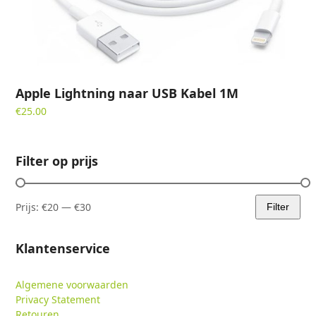
Apple Lightning naar USB Kabel 1M
€
25.00
Filter op prijs
Prijs:
€20
—
€30
Filter
Min.
Max.
prijs
prijs
Klantenservice
Algemene voorwaarden
Privacy Statement
Retouren