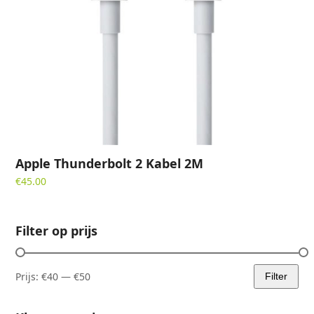
Apple Thunderbolt 2 Kabel 2M
€
45.00
Filter op prijs
Prijs:
€40
—
€50
Filter
Min.
Max.
prijs
prijs