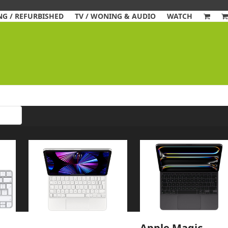
G / REFURBISHED
TV / WONING & AUDIO
WATCH
Apple Magic