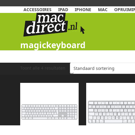
Skip
to
ACCESSOIRES
IPAD
IPHONE
MAC
OPRUIMIN
content
magickeyboard
Toont alle 4 resultaten