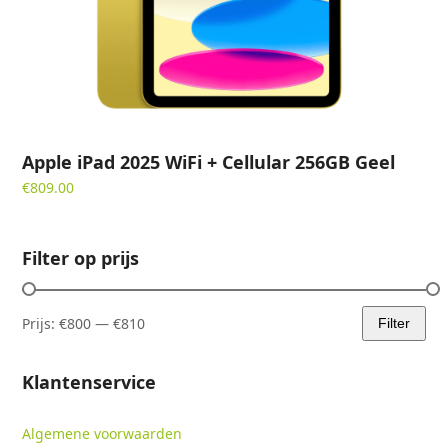
Apple iPad 2025 WiFi + Cellular 256GB Geel
€
809.00
Filter op prijs
Prijs:
€800
—
€810
Filter
Min.
Max.
prijs
prijs
Klantenservice
Algemene voorwaarden