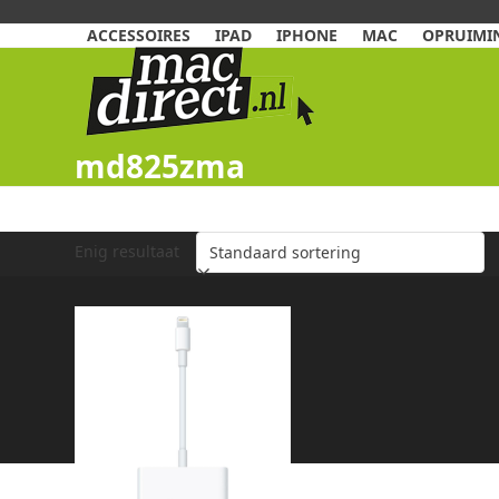
Skip
to
ACCESSOIRES
IPAD
IPHONE
MAC
OPRUIMIN
content
md825zma
Enig resultaat