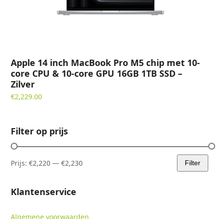
Apple 14 inch MacBook Pro M5 chip met 10-
core CPU & 10-core GPU 16GB 1TB SSD –
Zilver
€
2,229.00
Filter op prijs
Prijs:
€2,220
—
€2,230
Filter
Min.
Max.
prijs
prijs
Klantenservice
Algemene voorwaarden