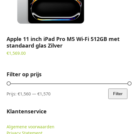
Apple 11 inch iPad Pro M5 Wi-Fi 512GB met
standaard glas Zilver
€
1,569.00
Filter op prijs
Prijs:
€1,560
—
€1,570
Filter
Min.
Max.
prijs
prijs
Klantenservice
Algemene voorwaarden
Privacy Statement