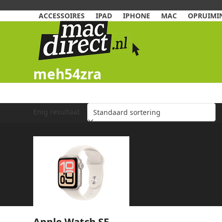
Skip
to
ACCESSOIRES
IPAD
IPHONE
MAC
OPRUIMIN
content
meh54zra
Enig resultaat
Apple Watch SE