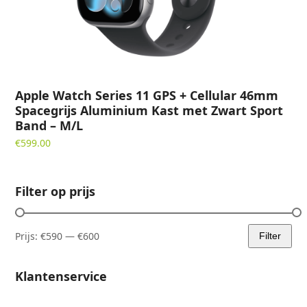
Apple Watch Series 11 GPS + Cellular 46mm
Spacegrijs Aluminium Kast met Zwart Sport
Band – M/L
€
599.00
Filter op prijs
Prijs:
€590
—
€600
Filter
Min.
Max.
prijs
prijs
Klantenservice