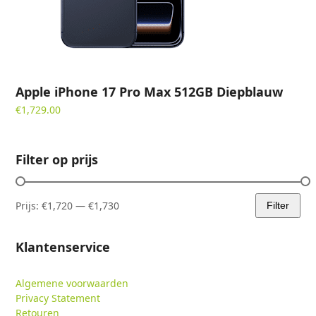
Apple iPhone 17 Pro Max 512GB Diepblauw
€
1,729.00
Filter op prijs
Prijs:
€1,720
—
€1,730
Filter
Min.
Max.
prijs
prijs
Klantenservice
Algemene voorwaarden
Privacy Statement
Retouren