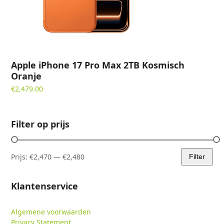
Apple iPhone 17 Pro Max 2TB Kosmisch
Oranje
€
2,479.00
Filter op prijs
Prijs:
€2,470
—
€2,480
Filter
Min.
Max.
prijs
prijs
Klantenservice
Algemene voorwaarden
Privacy Statement