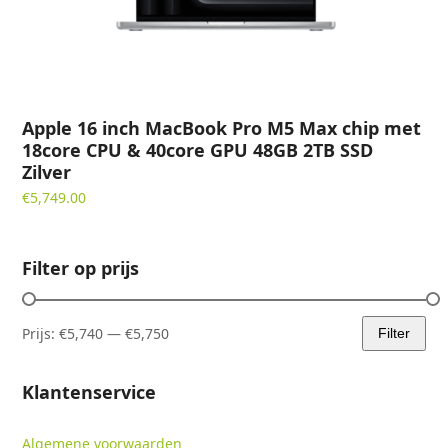
Apple 16 inch MacBook Pro M5 Max chip met
18core CPU & 40core GPU 48GB 2TB SSD
Zilver
€
5,749.00
Filter op prijs
Prijs:
€5,740
—
€5,750
Filter
Min.
Max.
prijs
prijs
Klantenservice
Algemene voorwaarden