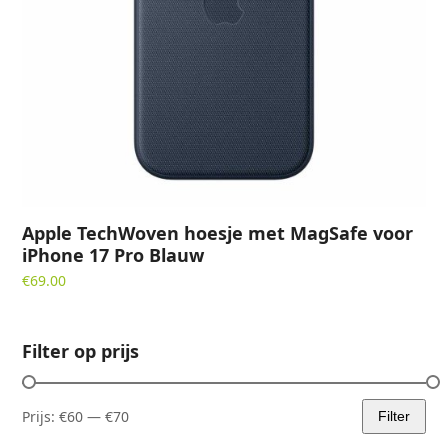
Apple TechWoven hoesje met MagSafe voor
iPhone 17 Pro Blauw
€
69.00
Filter op prijs
Prijs:
€60
—
€70
Filter
Min.
Max.
prijs
prijs