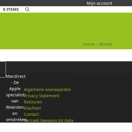
Mijn account
0 ITEMS
Home
»
Winkel
Klantenservice
Macdirect
- De
Apple
Algemene voorwaarden
specialist
Privacy Statement
van
Retouren
Woerden
Klachten
en
Contact
omstreken.
Verzoek toegang tot data