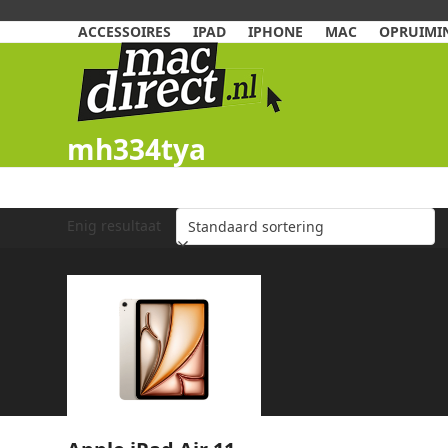
Skip
to
ACCESSOIRES
IPAD
IPHONE
MAC
OPRUIMIN
content
mh334tya
Enig resultaat