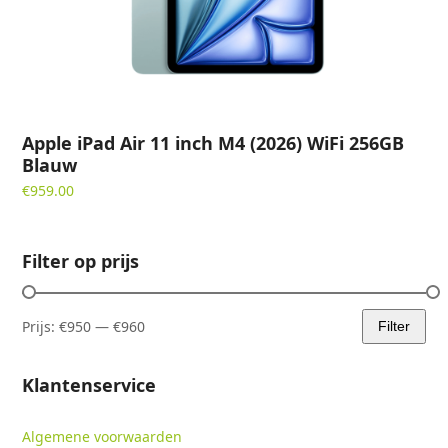
Apple iPad Air 11 inch M4 (2026) WiFi 256GB
Blauw
€
959.00
Filter op prijs
Prijs:
€950
—
€960
Filter
Min.
Max.
prijs
prijs
Klantenservice
Algemene voorwaarden