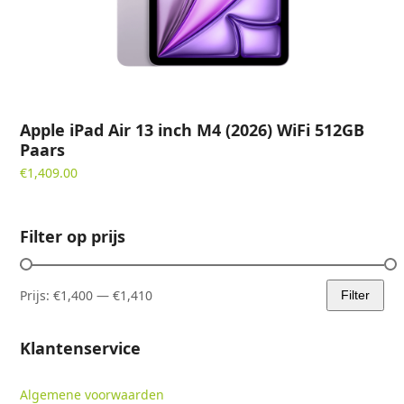
Apple iPad Air 13 inch M4 (2026) WiFi 512GB
Paars
€
1,409.00
Filter op prijs
Prijs:
€1,400
—
€1,410
Filter
Min.
Max.
prijs
prijs
Klantenservice
Algemene voorwaarden