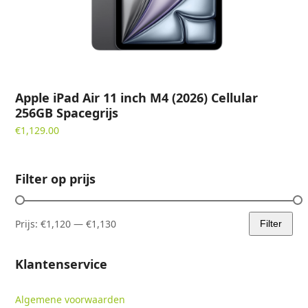
Apple iPad Air 11 inch M4 (2026) Cellular
256GB Spacegrijs
€
1,129.00
Filter op prijs
Prijs:
€1,120
—
€1,130
Filter
Min.
Max.
prijs
prijs
Klantenservice
Algemene voorwaarden