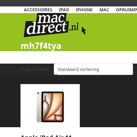
Skip
to
ACCESSOIRES
IPAD
IPHONE
MAC
OPRUIMIN
content
mh7f4tya
Enig resultaat