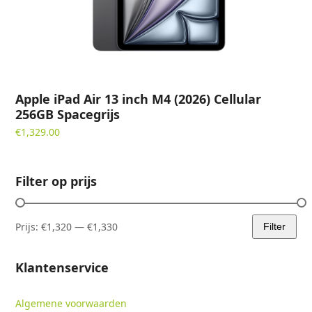
Apple iPad Air 13 inch M4 (2026) Cellular
256GB Spacegrijs
€
1,329.00
Filter op prijs
Prijs:
€1,320
—
€1,330
Filter
Min.
Max.
prijs
prijs
Klantenservice
Algemene voorwaarden