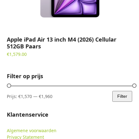
Apple iPad Air 13 inch M4 (2026) Cellular
512GB Paars
€
1,579.00
Filter op prijs
Prijs:
€1,570
—
€1,960
Filter
Min.
Max.
prijs
prijs
Klantenservice
Algemene voorwaarden
Privacy Statement