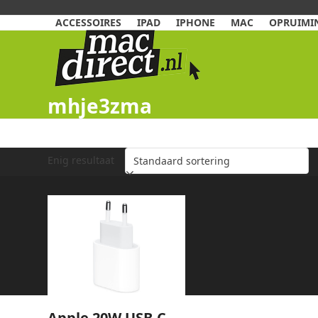
Skip
to
ACCESSOIRES
IPAD
IPHONE
MAC
OPRUIMIN
content
mhje3zma
Enig resultaat
Apple 20W USB-C