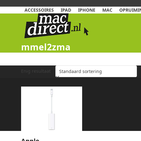
Skip
to
ACCESSOIRES
IPAD
IPHONE
MAC
OPRUIMIN
content
mmel2zma
Enig resultaat
Apple