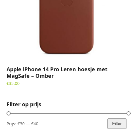
Apple iPhone 14 Pro Leren hoesje met
MagSafe – Omber
€
35.00
Filter op prijs
Prijs:
€30
—
€40
Filter
Min.
Max.
prijs
prijs