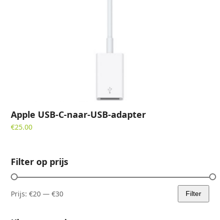
Apple USB-C-naar-USB-adapter
€
25.00
Filter op prijs
Prijs:
€20
—
€30
Filter
Min.
Max.
prijs
prijs