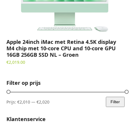
Apple 24inch iMac met Retina 4.5K display
M4 chip met 10-core CPU and 10-core GPU
16GB 256GB SSD NL – Groen
€
2,019.00
Filter op prijs
Prijs:
€2,010
—
€2,020
Filter
Min.
Max.
prijs
prijs
Klantenservice