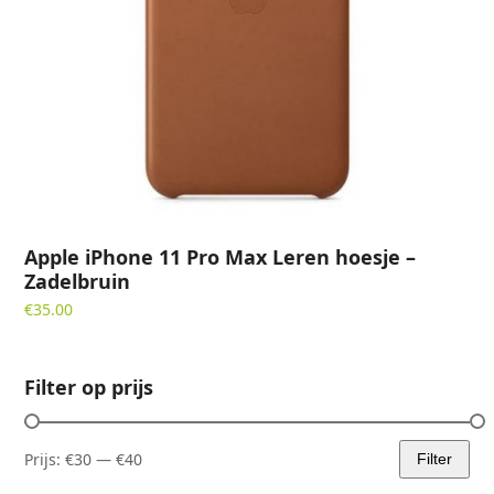
Apple iPhone 11 Pro Max Leren hoesje –
Zadelbruin
€
35.00
Filter op prijs
Prijs:
€30
—
€40
Filter
Min.
Max.
prijs
prijs