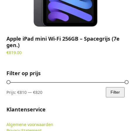
Apple iPad mini Wi-Fi 256GB – Spacegrijs (7e
gen.)
€
819.00
Filter op prijs
Prijs:
€810
—
€820
Filter
Min.
Max.
prijs
prijs
Klantenservice
Algemene voorwaarden
Privacy Statement