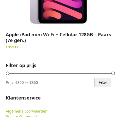
Apple iPad mini Wi-Fi + Cellular 128GB – Paars
(7e gen.)
€
859.00
Filter op prijs
Prijs:
€850
—
€860
Filter
Min.
Max.
prijs
prijs
Klantenservice
Algemene voorwaarden
Privacy Statement