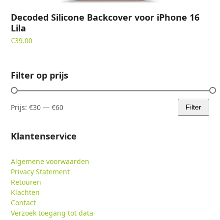
Decoded Silicone Backcover voor iPhone 16
Lila
€
39.00
Filter op prijs
Prijs:
€30
—
€60
Filter
Min.
Max.
prijs
prijs
Klantenservice
Algemene voorwaarden
Privacy Statement
Retouren
Klachten
Contact
Verzoek toegang tot data