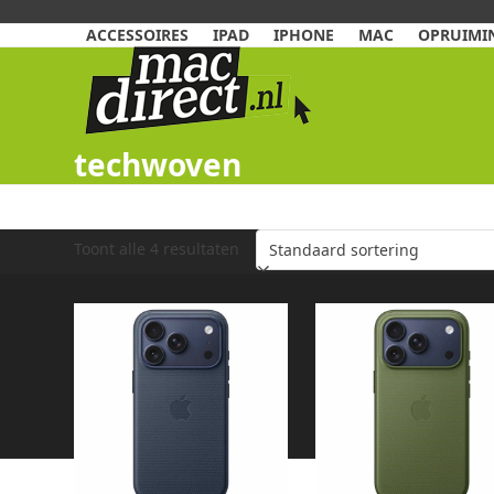
Skip
to
ACCESSOIRES
IPAD
IPHONE
MAC
OPRUIMIN
content
techwoven
Toont alle 4 resultaten