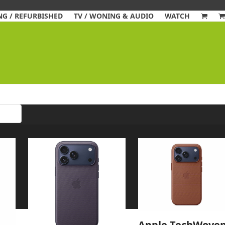
G / REFURBISHED
TV / WONING & AUDIO
WATCH
Apple TechWove